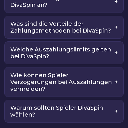
DivaSpin an?
DivaSpin bietet Kredit-/Debitkarten (VISA,
Mastercard), E-Wallets (Skrill, Neteller, MiFinity,
Was sind die Vorteile der
SticPay), Prepaid-Karten (PaysafeCard,
Zahlungsmethoden bei DivaSpin?
CashtoCode), Banküberweisungen und
Kryptowährungen (Bitcoin, Litecoin, Dogecoin)
Die Vorteile der Zahlungsmethoden bei
an.
DivaSpin sind Flexibilität, Schnelligkeit bei E-
Welche Auszahlungslimits gelten
Wallets und Kryptowährungen, sowie
bei DivaSpin?
Bequemlichkeit durch gebührenfreie Ein-
und Auszahlungen.
Bei DivaSpin liegt das Auszahlungslimit bei
maximal 7.000 EUR pro Monat und 500 EUR
Wie können Spieler
pro Tag.
Verzögerungen bei Auszahlungen
vermeiden?
Spieler sollten ihr Konto frühzeitig verifizieren,
E-Wallets oder Kryptowährungen für
Warum sollten Spieler DivaSpin
schnellere Transaktionen nutzen und ihre
wählen?
Kontoeinstellungen regelmäßig überprüfen.
DivaSpin bietet eine beeindruckende