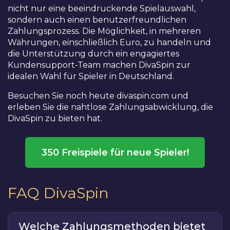
nicht nur eine beeindruckende Spielauswahl,
sondern auch einen benutzerfreundlichen
Zahlungsprozess. Die Möglichkeit, in mehreren
Währungen, einschließlich Euro, zu handeln und
die Unterstützung durch ein engagiertes
Kundensupport-Team machen DivaSpin zur
idealen Wahl für Spieler in Deutschland.
Besuchen Sie noch heute
divaspin.com
und
erleben Sie die nahtlose Zahlungsabwicklung, die
DivaSpin zu bieten hat.
350 Freispiele für neue Spieler!
FAQ DivaSpin
Welche Zahlungsmethoden bietet