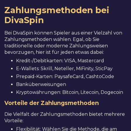
Zahlungsmethoden bei
DivaSpin
Bei
DivaSpin
können Spieler aus einer Vielzahl von
Zahlungsmethoden wählen. Egal, ob Sie
traditionelle oder moderne Zahlungsweisen
bevorzugen, hier ist für jeden etwas dabei:
Kredit-/Debitkarten: VISA, Mastercard
E-Wallets: Skrill, Neteller, MiFinity, SticPay
Prepaid-Karten: PaysafeCard, CashtoCode
Banküberweisungen
Kryptowährungen: Bitcoin, Litecoin, Dogecoin
Vorteile der Zahlungsmethoden
Die Vielfalt der Zahlungsmethoden bietet mehrere
Vorteile:
Flexibilität: Wählen Sie die Methode, die am