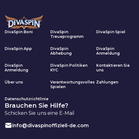
Spielauswahl, einen benutzerfreundlichen
Zahlungsprozess, Transaktionen in mehreren
Währungen und Unterstützung durch ein
engagiertes Kundensupport-Team.
DivaSpin Boni
DivaSpin
DivaSpin Spiel
Treueprogramm
DivaSpin App
DivaSpin
DivaSpin
Abhebung
Anmeldung
DivaSpin
DivaSpin Politiken
Kontaktieren Sie
Anmeldung
KYC
uns
Über uns
Verantwortungsvolles
Zahlungen
Spielen
Datenschutzrichtlinie
Brauchen Sie Hilfe?
Schicken Sie uns eine E-Mail
info@divaspinoffiziell-de.com