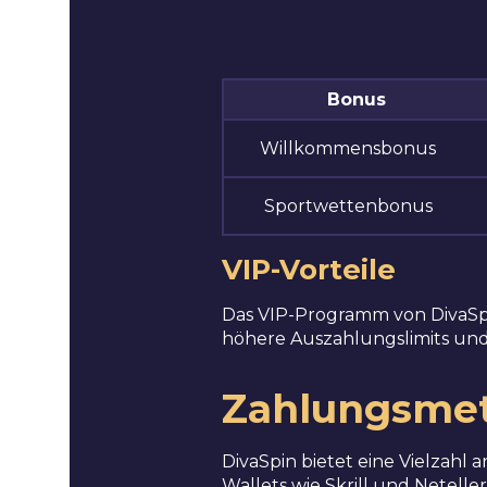
Bonus
Willkommensbonus
Sportwettenbonus
VIP-Vorteile
Das VIP-Programm von DivaSpin
höhere Auszahlungslimits und
Zahlungsmet
DivaSpin bietet eine Vielzahl
Wallets wie Skrill und Netell