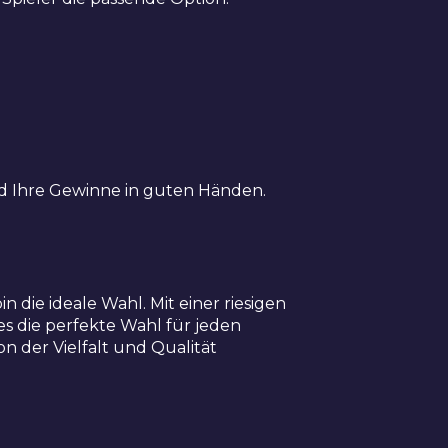
nd Ihre Gewinne in guten Händen.
n die ideale Wahl. Mit einer riesigen
s die perfekte Wahl für jeden
n der Vielfalt und Qualität