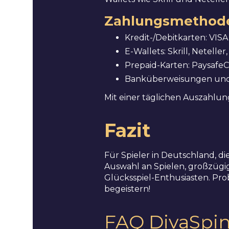
Zahlungsmethode
Kredit-/Debitkarten: VISA
E-Wallets: Skrill, Neteller,
Prepaid-Karten: Paysafe
Banküberweisungen und K
Mit einer täglichen Auszahlun
Fazit
Für Spieler in Deutschland, die
Auswahl an Spielen, großzügig
Glücksspiel-Enthusiasten. Prob
begeistern!
FAQ DivaSpi