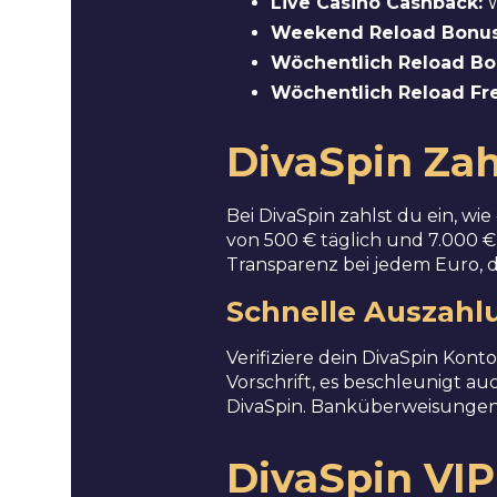
Live Casino Cashback:
W
Weekend Reload Bonus
Wöchentlich Reload Bo
Wöchentlich Reload Fre
DivaSpin Zahl
Bei DivaSpin zahlst du ein, wie 
von 500 € täglich und 7.000 €
Transparenz bei jedem Euro, d
Schnelle Auszahlu
Verifiziere dein DivaSpin Kont
Vorschrift, es beschleunigt a
DivaSpin. Banküberweisungen d
DivaSpin VIP