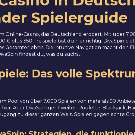
Casino in Deutsch
der Spielerguide
m Online-Casino, das Deutschland erobert. Mit über 7.
€ plus 350 Freispiele bist du hier richtig. DivaSpin biet
 Gesamterlebnis. Die intuitive Navigation macht den Ein
DivaSpin findest du, was du suchst.
piele: Das volle Spektr
inem Pool von über 7.000 Spielen von mehr als 90 Anbi
hier. Aber DivaSpin geht weiter: Roulette, Blackjack, Bac
t Zugang zu dieser ganzen Welt. Spielen gegen echte Cro
vaSpin: Strategien, die funktioni