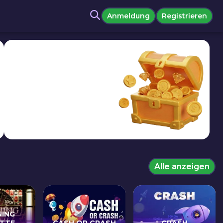
Anmeldung
Registrieren
BONUS HIGHROLLER
Alle anzeigen
Wochenend-
Neuladebonus €700+
50 FS
NING
TTE
CASH OR CRASH
CRASH