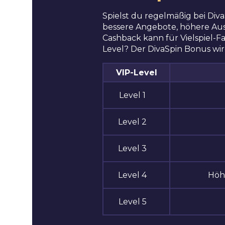
Spielst du regelmäßig bei Div
bessere Angebote, höhere Ausz
Cashback kann für Vielspiel-Fa
Level? Der DivaSpin Bonus wird
VIP-Level
Level 1
Level 2
Level 3
Level 4
Höh
Level 5