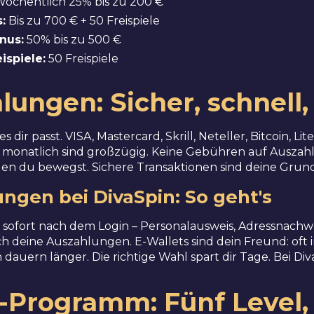
öchentlich 25% bis zu 200 €
:
Bis zu 700 € + 50 Freispiele
nus:
50% bis zu 500 €
ispiele:
50 Freispiele
ungen: Sicher, schnell, 
es dir passt. VISA, Mastercard, Skrill, Neteller, Bitcoin, L
 monatlich sind großzügig. Keine Gebühren auf Auszahl
en du bewegst. Sichere Transaktionen sind deine Grundl
ngen bei DivaSpin: So geht's
o sofort nach dem Login – Personalausweis, Adressnachwe
uch deine Auszahlungen. E-Wallets sind dein Freund: oft
auern länger. Die richtige Wahl spart dir Tage. Bei Div
-Programm: Fünf Level, 